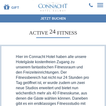
GIFT
JETZT BUCHEN
+353 91 381200
24
EN
DE
ES
FR
ZH
ACTIVE
FITNESS
HOME
ZIMMER
SELBSTVERPFLEGUNG
Hier im Connacht Hotel haben alle unsere
FOTOGALERIE
Hotelgäste kostenfreien Zugang zu
unserem fantastischen Fitnessraum und
RESTAURANT
den Freizeiteinrichtungen. Der
FREIZEIT
Fitnessbereich hat nicht nur 24 Stunden pro
FIRMENKUNDEN
Tag geöffnet ist, er wurde zudem um zwei
EXPLORE
neue Studios erweitert und bietet nun
wöchentlich mehr als 40 Fitnesskurse, aus
denen die Gäste wählen können. Daneben
gibt es ein erstklassiges Fitnessstudio mit