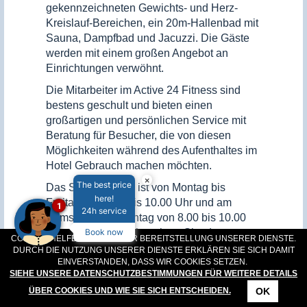
gekennzeichneten Gewichts- und Herz-
Kreislauf-Bereichen, ein 20m-Hallenbad mit
Sauna, Dampfbad und Jacuzzi. Die Gäste
werden mit einem großen Angebot an
Einrichtungen verwöhnt.
Die Mitarbeiter im Active 24 Fitness sind
bestens geschult und bieten einen
großartigen und persönlichen Service mit
Beratung für Besucher, die von diesen
Möglichkeiten während des Aufenthaltes im
Hotel Gebrauch machen möchten.
×
The best price
Das Schwimmbad ist von Montag bis
here!
Freitag von 6.30 bis 10.00 Uhr und am
1
24h service
Samstag und Sonntag von 8.00 bis 10.00
Book now
Uhr geöffnet. Bitte beachten Sie, dass
COOKIES HELFEN UNS BEI DER BEREITSTELLUNG UNSERER DIENSTE.
Kinder das Schwimmbad nur bis 20.00 Uhr
DURCH DIE NUTZUNG UNSERER DIENSTE ERKLÄREN SIE SICH DAMIT
EINVERSTANDEN, DASS WIR COOKIES SETZEN.
jeden Abend nutzen können.
SIEHE UNSERE DATENSCHUTZBESTIMMUNGEN FÜR WEITERE DETAILS
OK
ÜBER COOKIES UND WIE SIE SICH ENTSCHEIDEN.
Rufen Sie uns an und sprechen Sie mit
KONTAKT
STANDORT
ANGEBOTE
RESERVIERUNG