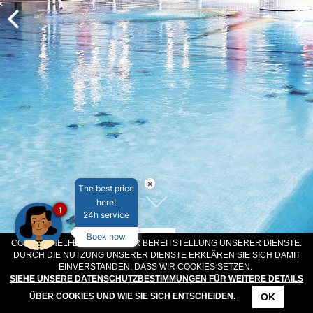
×
The best price
here!
1
24h service
Book now
COOKIES HELFEN UNS BEI DER BEREITSTELLUNG UNSERER DIENSTE.
ANGEBOTE
DURCH DIE NUTZUNG UNSERER DIENSTE ERKLÄREN SIE SICH DAMIT
EINVERSTANDEN, DASS WIR COOKIES SETZEN.
SIEHE UNSERE DATENSCHUTZBESTIMMUNGEN FÜR WEITERE DETAILS
WILLKOMMEN IM CONNACHT HOTEL
OK
ÜBER COOKIES UND WIE SIE SICH ENTSCHEIDEN.
KONTAKT
STANDORT
ANGEBOTE
RESERVIERUNG