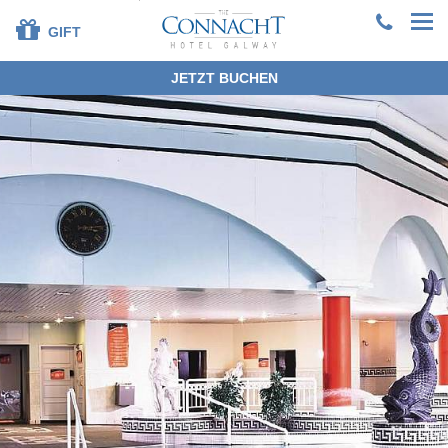
GIFT
JETZT BUCHEN
+353 91 381200
EN
DE
ES
FR
ZH
HOME
ZIMMER
SELBSTVERPFLEGUNG
FOTOGALERIE
RESTAURANT
FREIZEIT
FIRMENKUNDEN
EXPLORE