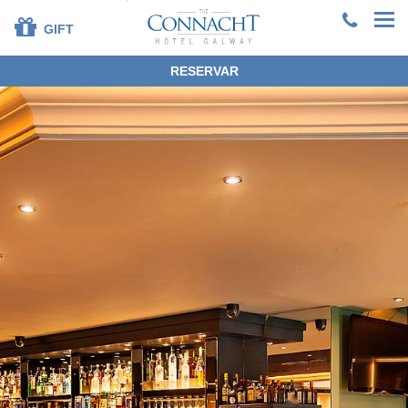
GIFT
RESERVAR
+353 91 381200
EN
DE
ES
FR
ZH
HOME
HABITACIONES
AUTOSERVICIO
GALERÍA DE FOTOS
COMIDAS Y EVENTOS
OCIO
CORPORATIVO
EXPLORAR