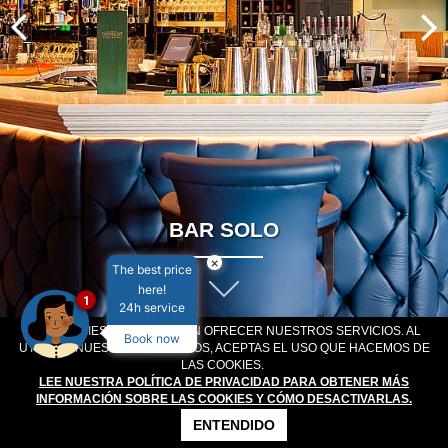
BAR SOLO
×
The best price
here!
1
24h service
LAS COOKIES NOS PERMITEN OFRECER NUESTROS SERVICIOS. AL
Book now
UTILIZAR NUESTROS SERVICIOS, ACEPTAS EL USO QUE HACEMOS DE
OFERTAS ESPECIALES
LAS COOKIES.
LEE NUESTRA POLÍTICA DE PRIVACIDAD PARA OBTENER MÁS
INFORMACIÓN SOBRE LAS COOKIES Y CÓMO DESACTIVARLAS.
BIENVENIDO AL CONNACHT HOTEL
ENTENDIDO
CONTACTO
LOCALIZACIÓN
OFERTAS
RESERVAS