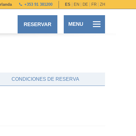
Irlanda
+353 91 381200
ES
EN
DE
FR
ZH
MENU
RESERVAR
+353 91 381200
EN
DE
ES
FR
ZH
HOME
CONDICIONES DE RESERVA
HABITACIONES
AUTOSERVICIO
GALERÍA DE FOTOS
COMIDAS Y EVENTOS
OCIO
CORPORATIVO
EXPLORAR